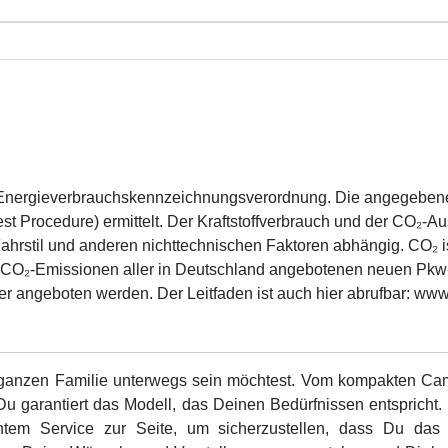
w-Energieverbrauchskennzeichnungsverordnung. Die angegeb
t Procedure) ermittelt. Der Kraftstoffverbrauch und der CO₂-Au
ahrstil und anderen nichttechnischen Faktoren abhängig. CO₂ i
e CO₂-Emissionen aller in Deutschland angebotenen neuen Pkw-M
r angeboten werden. Der Leitfaden ist auch hier abrufbar: www
er ganzen Familie unterwegs sein möchtest. Vom kompakten Ca
 Du garantiert das Modell, das Deinen Bedürfnissen entspricht
tem Service zur Seite, um sicherzustellen, dass Du das 