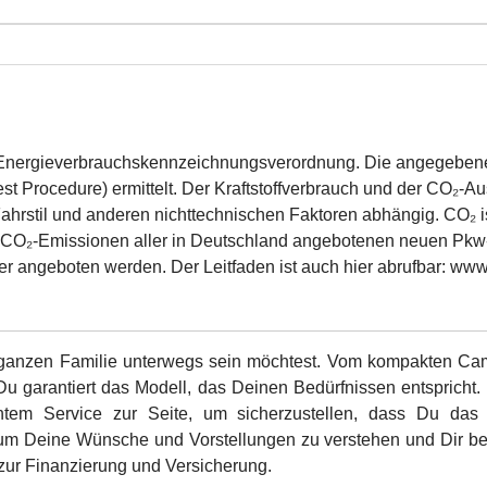
w-Energieverbrauchskennzeichnungsverordnung. Die angegeb
t Procedure) ermittelt. Der Kraftstoffverbrauch und der CO₂-Au
ahrstil und anderen nichttechnischen Faktoren abhängig. CO₂ i
e CO₂-Emissionen aller in Deutschland angebotenen neuen Pkw-M
r angeboten werden. Der Leitfaden ist auch hier abrufbar: www
er ganzen Familie unterwegs sein möchtest. Vom kompakten Ca
 Du garantiert das Modell, das Deinen Bedürfnissen entspricht
tem Service zur Seite, um sicherzustellen, dass Du das 
 um Deine Wünsche und Vorstellungen zu verstehen und Dir bei
 zur Finanzierung und Versicherung.